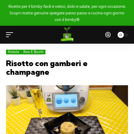
Ricette per il bimby facili e veloci, dolci e salate, per ogni occasione.
Scopri ricette genuine spiegate passo passo e cucina ogni giorno
con il bimby®
Natale
Riso E Risotti
Risotto con gamberi e
champagne