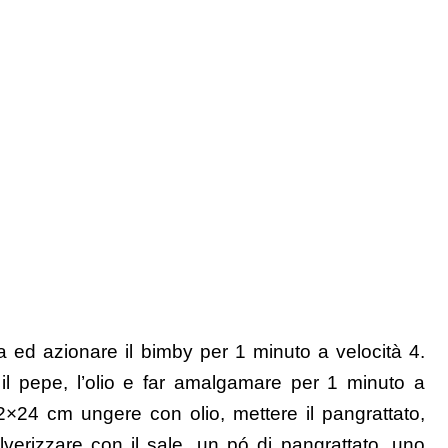
a ed azionare il bimby per 1 minuto a velocità 4.
le il pepe, l’olio e far amalgamare per 1 minuto a
2×24 cm ungere con olio, mettere il pangrattato,
lverizzare con il sale, un pó di pangrattato, uno