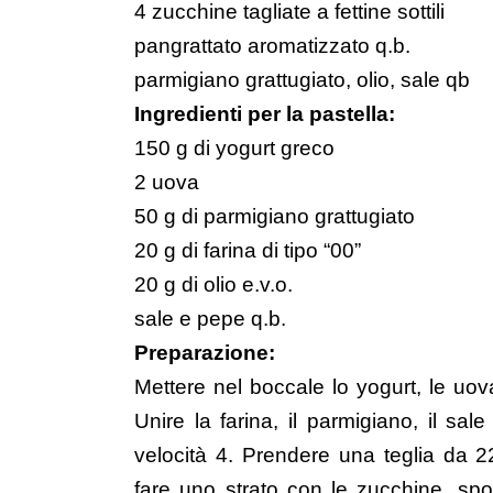
4 zucchine tagliate a fettine sottili
pangrattato aromatizzato q.b.
parmigiano grattugiato, olio, sale qb
Ingredienti per la pastella:
150 g di yogurt greco
2 uova
50 g di parmigiano grattugiato
20 g di farina di tipo “00”
20 g di olio e.v.o.
sale e pepe q.b.
Preparazione:
Mettere nel boccale lo yogurt, le uov
Unire la farina, il parmigiano, il sa
velocità 4. Prendere una teglia da 2
fare uno strato con le zucchine, spo