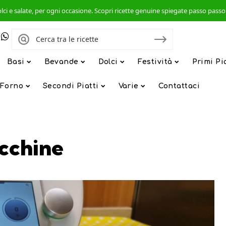
, dolci e salate, per ogni occasione. Scopri ricette genuine spiegate passo pas
Basi
Bevande
Dolci
Festività
Primi Pi
 Forno
Secondi Piatti
Varie
Contattaci
ucchine