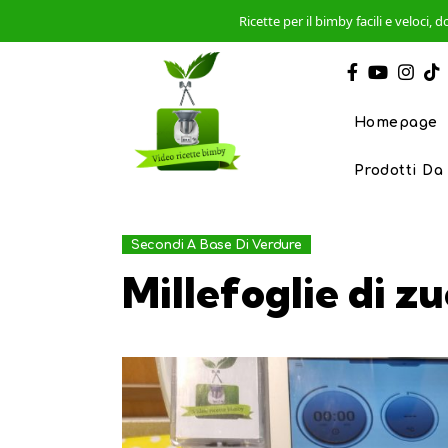
Ricette per il bimby facili e veloci
Homepage
Prodotti Da
Secondi A Base Di Verdure
Millefoglie di z