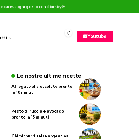
so e cucina ogni giorno con il bimby®
Youtube
atti
Le nostre ultime ricette
Affogato al cioccolato pronto
in 10 minuti
Pesto di rucola e avocado
pronto in 15 minuti
Chimichurri salsa argentina