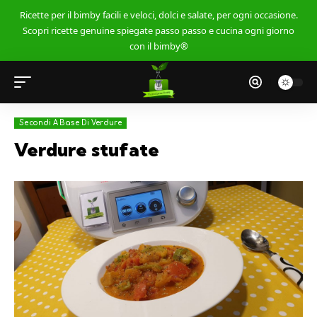
Ricette per il bimby facili e veloci, dolci e salate, per ogni occasione.
Scopri ricette genuine spiegate passo passo e cucina ogni giorno
con il bimby®
Secondi A Base Di Verdure
Verdure stufate