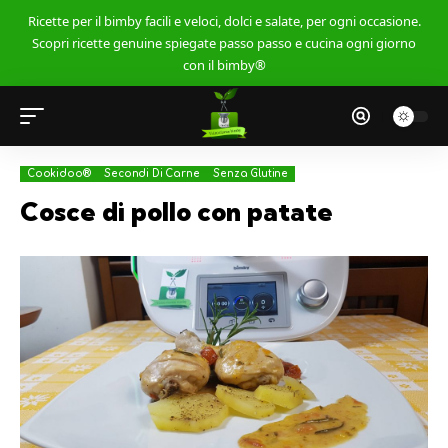
Ricette per il bimby facili e veloci, dolci e salate, per ogni occasione.
Scopri ricette genuine spiegate passo passo e cucina ogni giorno
con il bimby®
Cookidoo®
Secondi Di Carne
Senza Glutine
Cosce di pollo con patate