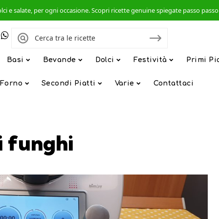
, dolci e salate, per ogni occasione. Scopri ricette genuine spiegate passo pas
Basi
Bevande
Dolci
Festività
Primi Pi
 Forno
Secondi Piatti
Varie
Contattaci
ai funghi