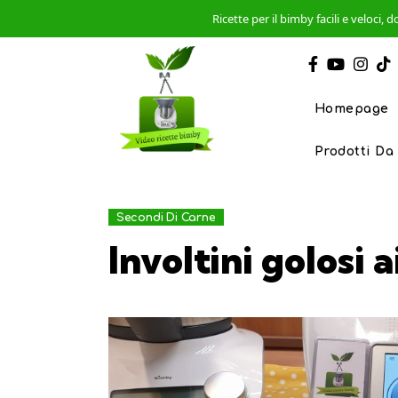
Ricette per il bimby facili e veloci
Homepage
Prodotti Da
Secondi Di Carne
Involtini golosi 