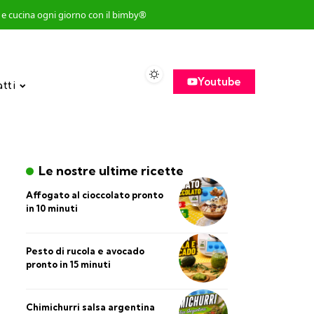
so e cucina ogni giorno con il bimby®
Youtube
atti
Le nostre ultime ricette
Affogato al cioccolato pronto
in 10 minuti
Pesto di rucola e avocado
pronto in 15 minuti
Chimichurri salsa argentina