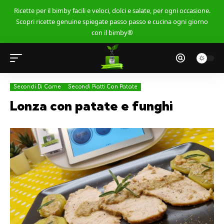
Ricette per il bimby facili e veloci, dolci e salate, per ogni occasione.
Scopri ricette genuine spiegate passo passo e cucina ogni giorno
con il bimby®
Secondi Di Carne
Secondi Piatti Con Patate
Lonza con patate e funghi