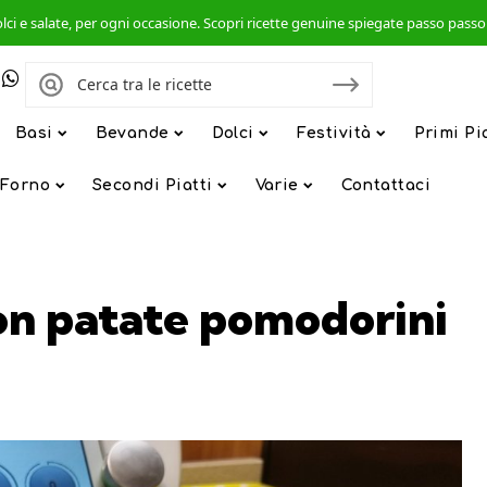
, dolci e salate, per ogni occasione. Scopri ricette genuine spiegate passo pas
Basi
Bevande
Dolci
Festività
Primi Pi
 Forno
Secondi Piatti
Varie
Contattaci
 con patate pomodorini