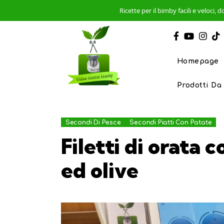
Ricette per il bimby facili e veloci
Homepage
Prodotti Da
Secondi Di Pesce
Secondi Piatti Con Patate
Filetti di orata
ed olive