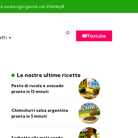
so e cucina ogni giorno con il bimby®
Youtube
atti
Le nostre ultime ricette
Pesto di rucola e avocado
pronto in 15 minuti
Chimichurri salsa argentina
pronta in 5 minuti
Sorbetto alla mela verde