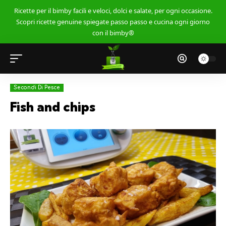
Ricette per il bimby facili e veloci, dolci e salate, per ogni occasione.
Scopri ricette genuine spiegate passo passo e cucina ogni giorno
con il bimby®
Secondi Di Pesce
Fish and chips