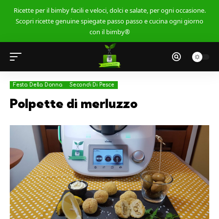
Ricette per il bimby facili e veloci, dolci e salate, per ogni occasione.
Scopri ricette genuine spiegate passo passo e cucina ogni giorno
con il bimby®
Festa Della Donna
Secondi Di Pesce
Polpette di merluzzo