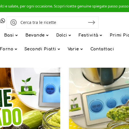
, dolci e salate, per ogni occasione. Scopri ricette genuine spiegate passo pas
Basi
Bevande
Dolci
Festività
Primi Pi
 Forno
Secondi Piatti
Varie
Contattaci