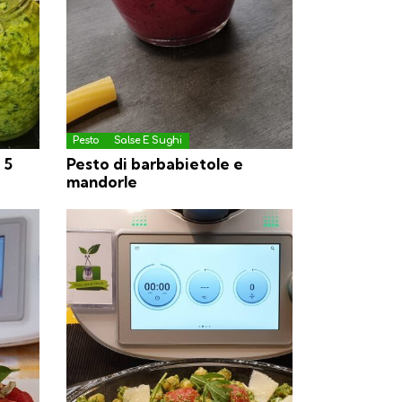
Pesto
Salse E Sughi
 5
Pesto di barbabietole e
mandorle