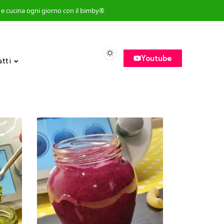
so e cucina ogni giorno con il bimby®
Youtube
atti