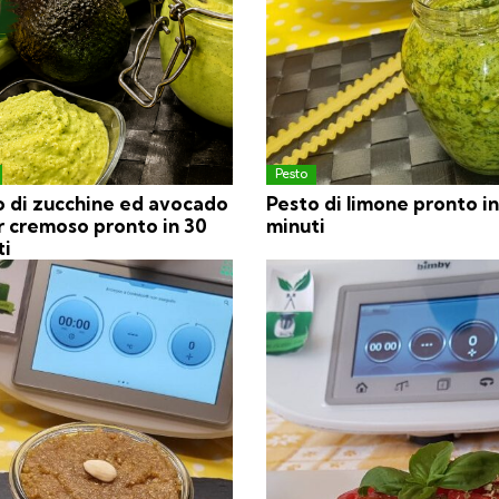
Pesto
o di zucchine ed avocado
Pesto di limone pronto in
r cremoso pronto in 30
minuti
ti