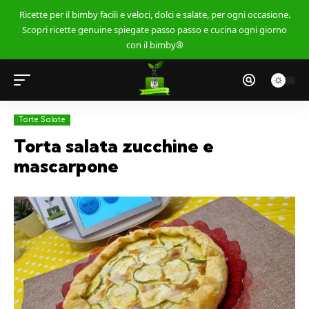
Ricette per il bimby facili e veloci, dolci e salate, per ogni occasione.
Scopri ricette genuine spiegate passo passo e cucina ogni giorno
con il bimby®
Torte Salate
Torta salata zucchine e
mascarpone