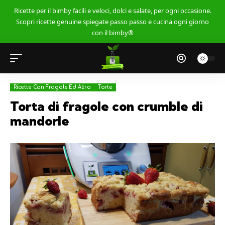
Ricette per il bimby facili e veloci, dolci e salate, per ogni occasione.
Scopri ricette genuine spiegate passo passo e cucina ogni giorno
con il bimby®
Ricette Con Fragole Ed Altro
Torte
Torta di fragole con crumble di
mandorle