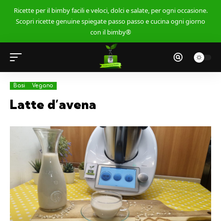
Ricette per il bimby facili e veloci, dolci e salate, per ogni occasione.
Scopri ricette genuine spiegate passo passo e cucina ogni giorno
con il bimby®
Basi
Vegano
Latte d’avena