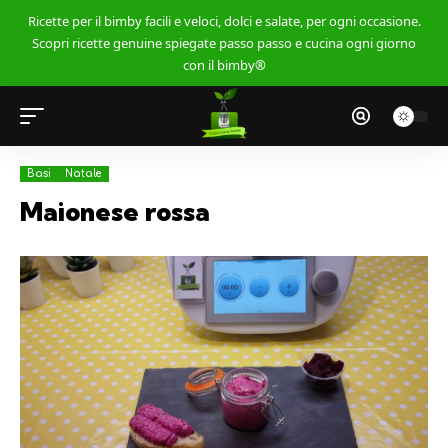
Ricette per il bimby facili e veloci, dolci e salate, per ogni occasione.
Scopri ricette genuine spiegate passo passo e cucina ogni giorno
con il bimby®
Basi
Natale
Maionese rossa