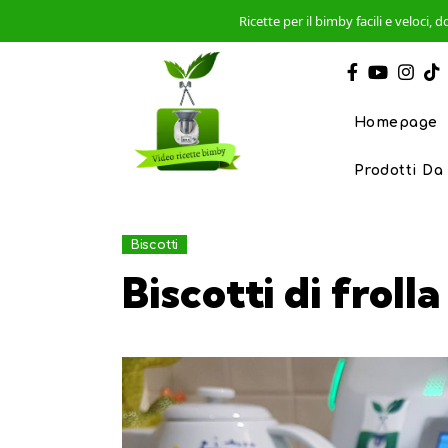
Ricette per il bimby facili e veloci
Homepage
Prodotti Da
Biscotti
Biscotti di froll