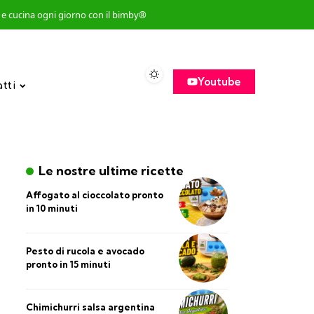
so e cucina ogni giorno con il bimby®
Youtube
atti
Le nostre ultime ricette
Affogato al cioccolato pronto
in 10 minuti
Pesto di rucola e avocado
pronto in 15 minuti
Chimichurri salsa argentina