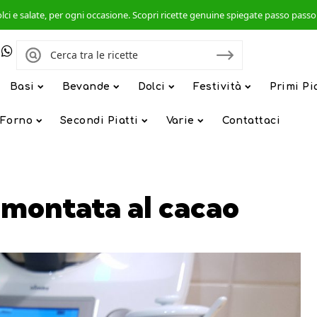
, dolci e salate, per ogni occasione. Scopri ricette genuine spiegate passo pas
Basi
Bevande
Dolci
Festività
Primi Pi
 Forno
Secondi Piatti
Varie
Contattaci
a montata al cacao