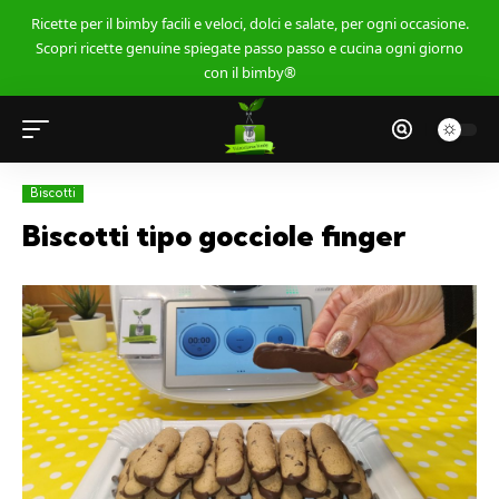
Ricette per il bimby facili e veloci, dolci e salate, per ogni occasione.
Scopri ricette genuine spiegate passo passo e cucina ogni giorno
con il bimby®
Biscotti
Biscotti tipo gocciole finger