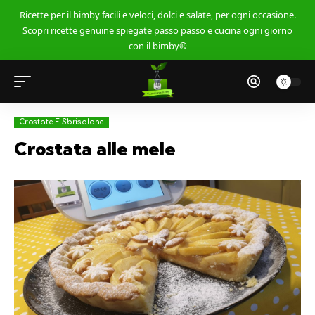
Ricette per il bimby facili e veloci, dolci e salate, per ogni occasione.
Scopri ricette genuine spiegate passo passo e cucina ogni giorno
con il bimby®
Crostate E Sbrisolone
Crostata alle mele