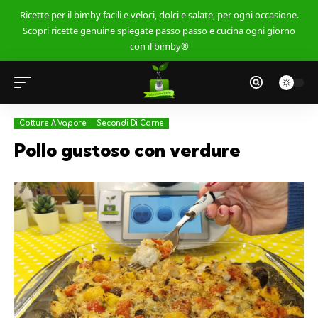
Ricette per il bimby facili e veloci, dolci e salate, per ogni occasione.
Scopri ricette genuine spiegate passo passo e cucina ogni giorno
con il bimby®
Cotture A Vapore
Secondi Di Carne
Pollo gustoso con verdure