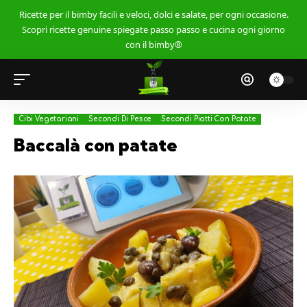
Ricette per il bimby facili e veloci, dolci e salate, per ogni occasione.
Scopri ricette genuine spiegate passo passo e cucina ogni giorno
con il bimby®
Cibi Vegetariani
Secondi Di Pesce
Secondi Piatti Con Patate
Baccalà con patate