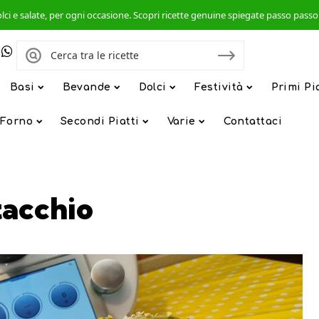
, dolci e salate, per ogni occasione. Scopri ricette genuine spiegate passo pas
Basi
Bevande
Dolci
Festività
Primi Pi
 Forno
Secondi Piatti
Varie
Contattaci
tacchio