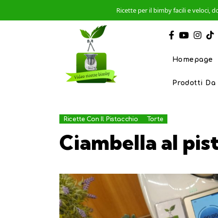
Ricette per il bimby facili e veloci
Homepage
Prodotti Da
Ricette Con Il Pistacchio
Torte
Ciambella al pis