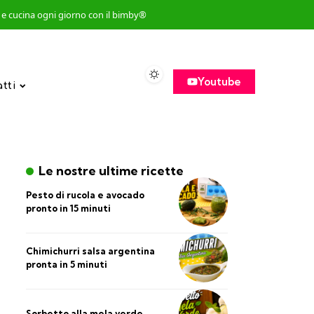
so e cucina ogni giorno con il bimby®
Youtube
atti
Le nostre ultime ricette
Pesto di rucola e avocado
pronto in 15 minuti
Chimichurri salsa argentina
pronta in 5 minuti
Sorbetto alla mela verde