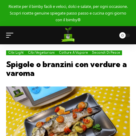
Ricette per il bimby facili e veloci, dolci e salate, per ogni occasione.
Scopri ricette genuine spiegate passo passo e cucina ogni giorno
con il bimby®
Cibi Light
Cibi Vegetariani
Cotture A Vapore
Secondi Di Pesce
Spigole o branzini con verdure a
varoma