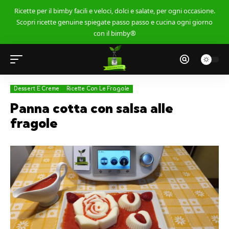
Ricette per il bimby facili e veloci, dolci e salate, per ogni occasione.
Scopri ricette genuine spiegate passo passo e cucina ogni giorno
con il bimby®
Dessert E Creme
Ricette Con Le Fragole
Panna cotta con salsa alle
fragole