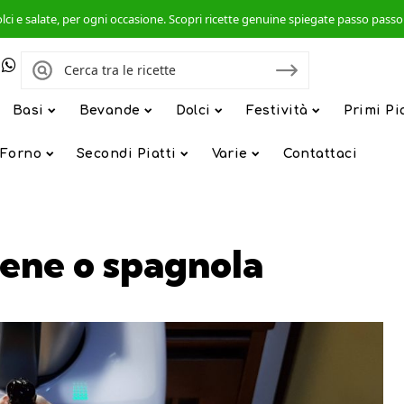
, dolci e salate, per ogni occasione. Scopri ricette genuine spiegate passo pas
Basi
Bevande
Dolci
Festività
Primi Pi
 Forno
Secondi Piatti
Varie
Contattaci
rene o spagnola