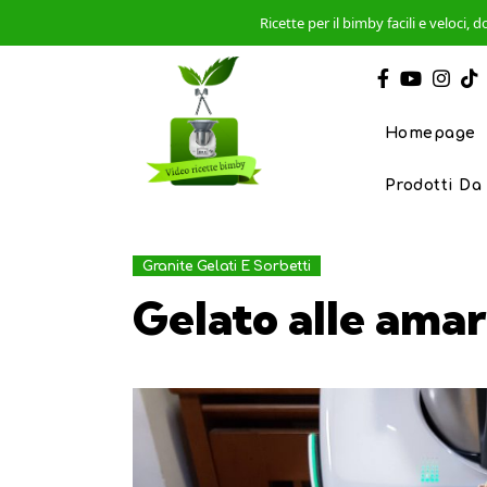
Ricette per il bimby facili e veloci
Homepage
Prodotti Da
Granite Gelati E Sorbetti
Gelato alle ama