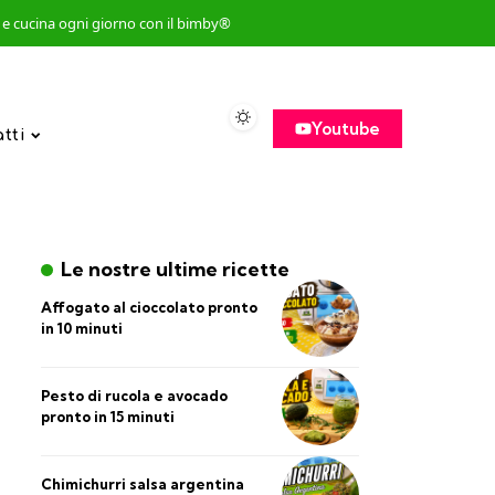
so e cucina ogni giorno con il bimby®
Youtube
atti
Le nostre ultime ricette
Affogato al cioccolato pronto
in 10 minuti
Pesto di rucola e avocado
pronto in 15 minuti
Chimichurri salsa argentina