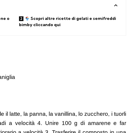
ene o
Scopri altre ricette di gelati e semifreddi
bimby cliccando qui
aniglia
il latte, la panna, la vanillina, lo zucchero, i tuorli
adi a velocità 4. Unire 100 g di amarene e far
rario a velocità 3. Trasferire il composto in una