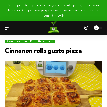
Ricette per il bimby facili e veloci, dolci e salate, per ogni occasione.
Scopri ricette genuine spiegate passo passo e cucina ogni giorno
con il bimby®
Pizze E Focacce
Prodotti Da Forno
Cinnanon rolls gusto pizza