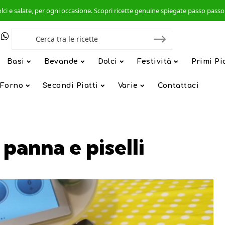
, dolci e salate, per ogni occasione. Scopri ricette genuine spiegate passo pas
Basi
Bevande
Dolci
Festività
Primi Pi
 Forno
Secondi Piatti
Varie
Contattaci
panna e piselli