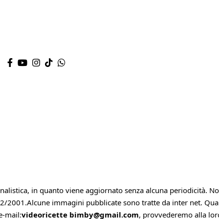
alistica, in quanto viene aggiornato senza alcuna periodicità. 
62/2001.Alcune immagini pubblicate sono tratte da inter net. Qualora
e-mail:
videoricette bimby@gmail.com
, provvederemo alla lo