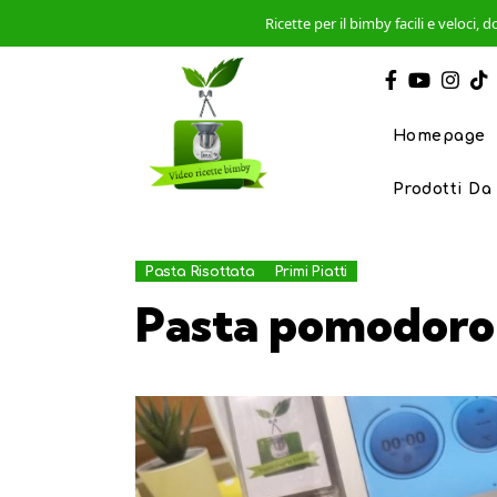
Ricette per il bimby facili e veloci
Homepage
Prodotti Da
Pasta Risottata
Primi Piatti
Pasta pomodoro 