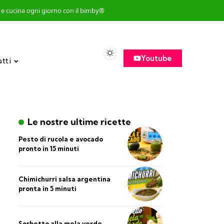
so e cucina ogni giorno con il bimby®
Youtube
atti
Le nostre ultime ricette
Pesto di rucola e avocado
pronto in 15 minuti
Chimichurri salsa argentina
pronta in 5 minuti
Sorbetto alla mela verde