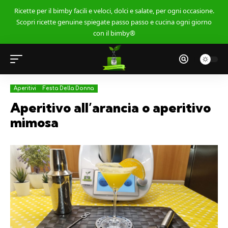
Ricette per il bimby facili e veloci, dolci e salate, per ogni occasione.
Scopri ricette genuine spiegate passo passo e cucina ogni giorno
con il bimby®
Aperitivi
Festa Della Donna
Aperitivo all’arancia o aperitivo
mimosa