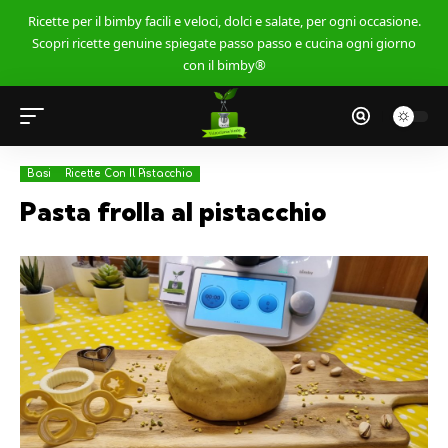
Ricette per il bimby facili e veloci, dolci e salate, per ogni occasione.
Scopri ricette genuine spiegate passo passo e cucina ogni giorno
con il bimby®
Basi
Ricette Con Il Pistacchio
Pasta frolla al pistacchio