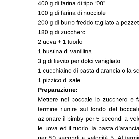
400 g di farina di tipo “00”
100 g di farina di nocciole
200 g di burro freddo tagliato a pezzett
180 g di zucchero
2 uova + 1 tuorlo
1 bustina di vanillina
3 g di lievito per dolci vanigliato
1 cucchiaino di
pasta d’arancia
o la sc
1 pizzico di sale
Preparazione:
Mettere nel boccale lo zucchero e fa
termine riunire sul fondo del boccal
azionare il bimby per 5 secondi a veloc
le uova ed il tuorlo, la pasta d’arancia,
per 50 secondi a velocità 5. Al termi