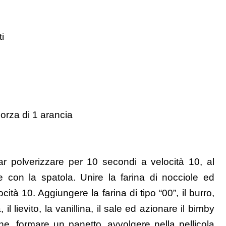
i
orza di 1 arancia
r polverizzare per 10 secondi a velocità 10, al
e con la spatola. Unire la farina di nocciole ed
ità 10. Aggiungere la farina di tipo “00”, il burro,
 il lievito, la vanillina, il sale ed azionare il bimby
ne, formare un panetto, avvolgere nella pellicola