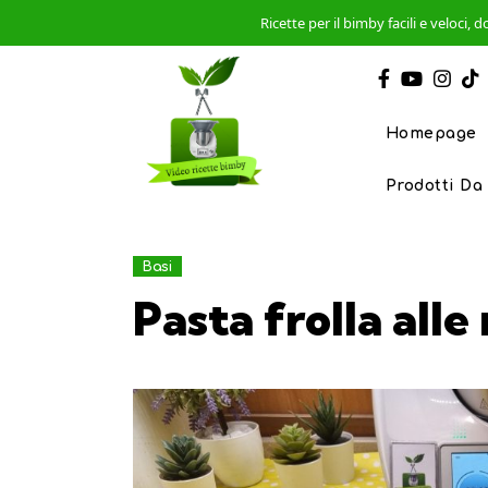
Ricette per il bimby facili e veloci
Homepage
Prodotti Da
Basi
Pasta frolla alle