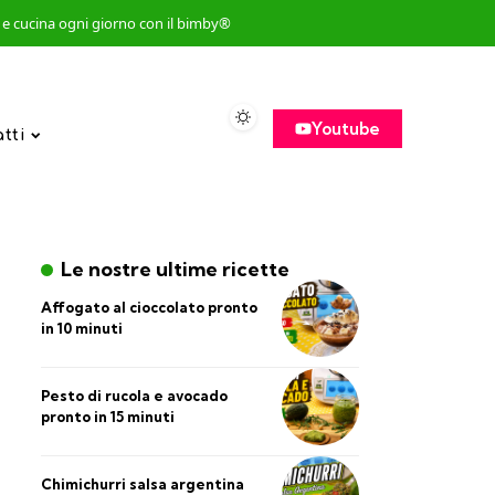
so e cucina ogni giorno con il bimby®
Youtube
atti
Le nostre ultime ricette
Affogato al cioccolato pronto
in 10 minuti
Pesto di rucola e avocado
pronto in 15 minuti
Chimichurri salsa argentina