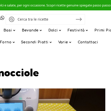
, dolci e salate, per ogni occasione. Scopri ricette genuine spiegate passo pas
Basi
Bevande
Dolci
Festività
Primi Pi
 Forno
Secondi Piatti
Varie
Contattaci
 nocciole