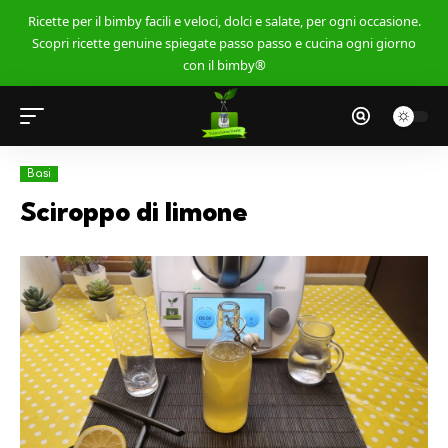
Ricette per il bimby facili e veloci, dolci e salate, per ogni occasione.
Scopri ricette genuine spiegate passo passo e cucina ogni giorno
con il bimby®
Basi
Sciroppo di limone