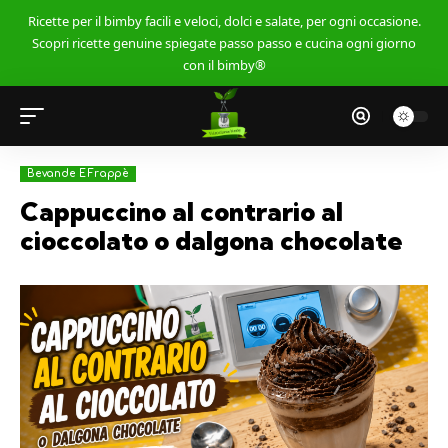
Ricette per il bimby facili e veloci, dolci e salate, per ogni occasione.
Scopri ricette genuine spiegate passo passo e cucina ogni giorno
con il bimby®
Bevande E Frappè
Cappuccino al contrario al
cioccolato o dalgona chocolate