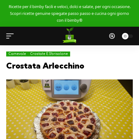
Ricette per il bimby facili e veloci, dolci e salate, per ogni occasione.
Scopri ricette genuine spiegate passo passo e cucina ogni giorno
con il bimby®
Carnevale
Crostate E Sbrisolone
Crostata Arlecchino