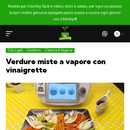
Ricette per il bimby facili e veloci, dolci e salate, per ogni occasione.
Scopri ricette genuine spiegate passo passo e cucina ogni giorno
con il bimby®
Cibi Light
Contorni
Cotture A Vapore
Verdure miste a vapore con
vinaigrette