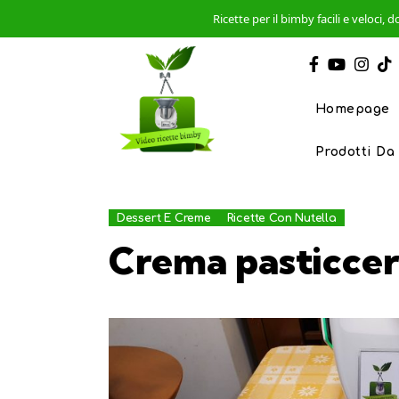
Ricette per il bimby facili e veloci
Homepage
Prodotti Da
Dessert E Creme
Ricette Con Nutella
Crema pasticcere