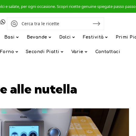
, dolci e salate, per ogni occasione. Scopri ricette genuine spiegate passo pas
Basi
Bevande
Dolci
Festività
Primi Pi
 Forno
Secondi Piatti
Varie
Contattaci
 alle nutella