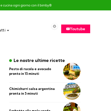
so e cucina ogni giorno con il bimby®
Youtube
atti
Le nostre ultime ricette
Pesto di rucola e avocado
pronto in 15 minuti
Chimichurri salsa argentina
pronta in 5 minuti
Sorbetto alla mela verde