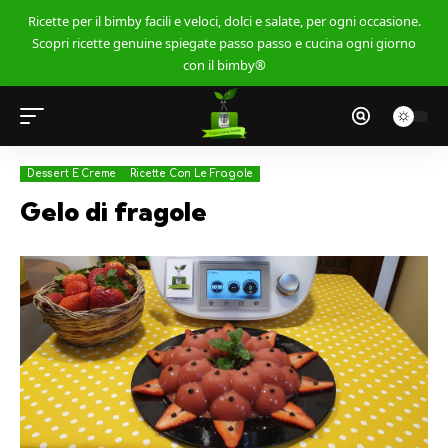
Ricette per il bimby facili e veloci, dolci e salate, per ogni occasione.
Scopri ricette genuine spiegate passo passo e cucina ogni giorno
con il bimby®
Dessert E Creme
Ricette Con Le Fragole
Gelo di fragole