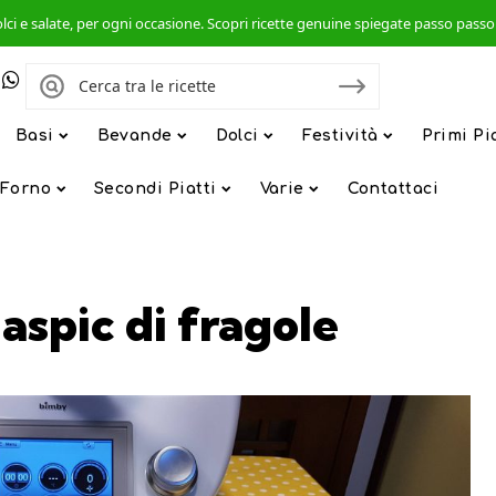
, dolci e salate, per ogni occasione. Scopri ricette genuine spiegate passo pas
Basi
Bevande
Dolci
Festività
Primi Pi
 Forno
Secondi Piatti
Varie
Contattaci
aspic di fragole