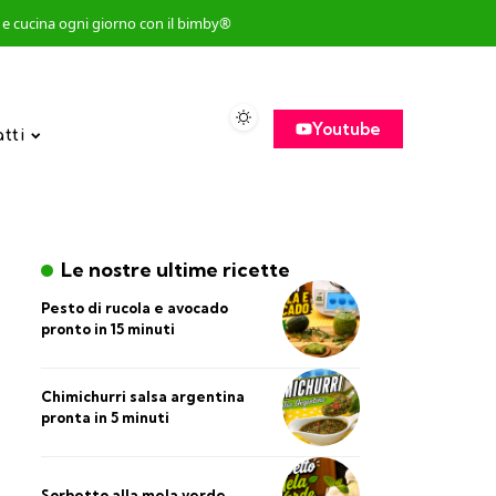
so e cucina ogni giorno con il bimby®
Youtube
atti
Le nostre ultime ricette
Pesto di rucola e avocado
pronto in 15 minuti
Chimichurri salsa argentina
pronta in 5 minuti
Sorbetto alla mela verde