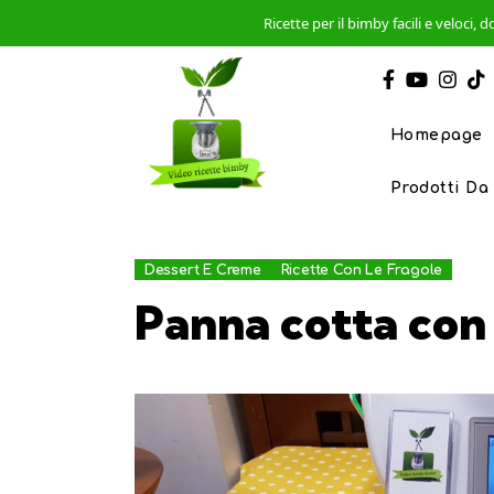
Ricette per il bimby facili e veloci
Homepage
Prodotti Da
Dessert E Creme
Ricette Con Le Fragole
Panna cotta con 