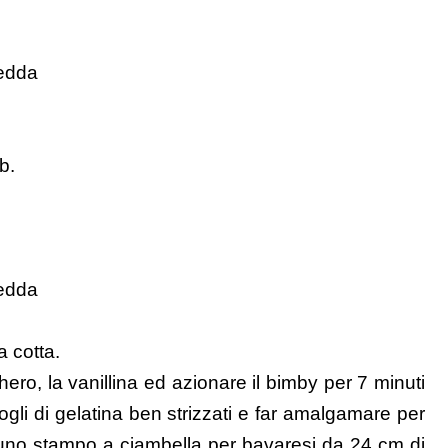
redda
b.
redda
a cotta.
ero, la vanillina ed azionare il bimby per 7 minuti
ogli di gelatina ben strizzati e far amalgamare per
n uno stampo a ciambella per bavaresi da 24 cm di