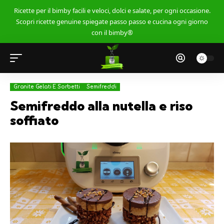
Ricette per il bimby facili e veloci, dolci e salate, per ogni occasione.
Scopri ricette genuine spiegate passo passo e cucina ogni giorno
con il bimby®
Granite Gelati E Sorbetti
Semifreddi
Semifreddo alla nutella e riso
soffiato