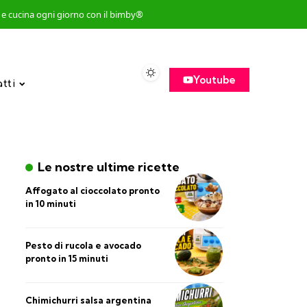
so e cucina ogni giorno con il bimby®
Youtube
atti
Le nostre ultime ricette
Affogato al cioccolato pronto
in 10 minuti
Pesto di rucola e avocado
pronto in 15 minuti
Chimichurri salsa argentina