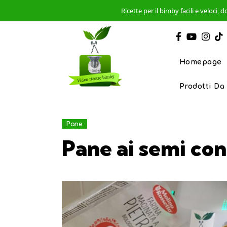
Ricette per il bimby facili e veloci
Homepage
Prodotti Da
Pane
Pane ai semi con 