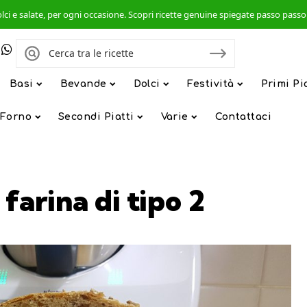
, dolci e salate, per ogni occasione. Scopri ricette genuine spiegate passo pas
Basi
Bevande
Dolci
Festività
Primi Pi
 Forno
Secondi Piatti
Varie
Contattaci
farina di tipo 2