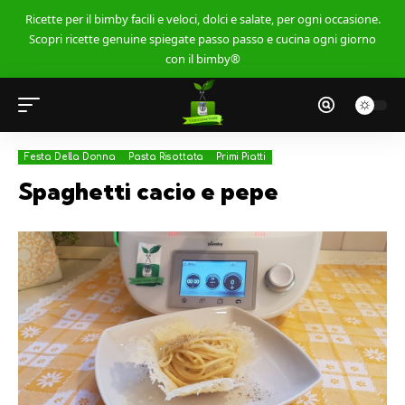
Ricette per il bimby facili e veloci, dolci e salate, per ogni occasione.
Scopri ricette genuine spiegate passo passo e cucina ogni giorno
con il bimby®
Festa Della Donna
Pasta Risottata
Primi Piatti
Spaghetti cacio e pepe