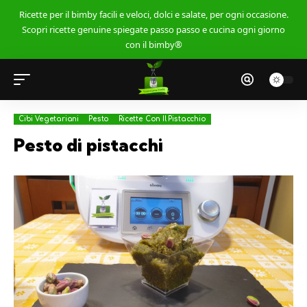
Ricette per il bimby facili e veloci, dolci e salate, per ogni occasione.
Scopri ricette genuine spiegate passo passo e cucina ogni giorno
con il bimby®
Cibi Vegetariani
Pesto
Ricette Con Il Pistacchio
Pesto di pistacchi