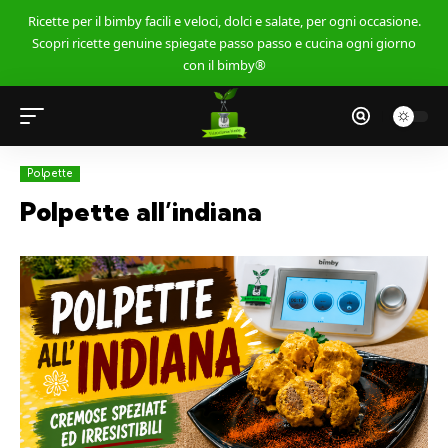
Ricette per il bimby facili e veloci, dolci e salate, per ogni occasione.
Scopri ricette genuine spiegate passo passo e cucina ogni giorno
con il bimby®
Polpette
Polpette all’indiana