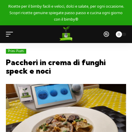
Ricette per il bimby facili e veloci, dolci e salate, per ogni occasione.
Scopri ricette genuine spiegate passo passo e cucina ogni giorno
con il bimby®
Primi Piatti
Paccheri in crema di funghi
speck e noci