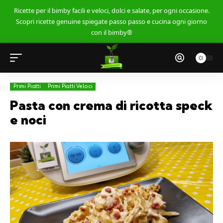
Ricette per il bimby facili e veloci, dolci e salate, per ogni occasione.
Scopri ricette genuine spiegate passo passo e cucina ogni giorno
con il bimby®
Primi Piatti
Primi Piatti Veloci
Pasta con crema di ricotta speck
e noci