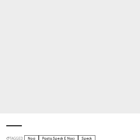
TAGGED:
Noci
Pasta Speck E Noci
Speck