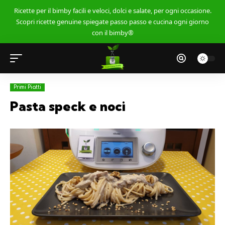
Ricette per il bimby facili e veloci, dolci e salate, per ogni occasione.
Scopri ricette genuine spiegate passo passo e cucina ogni giorno
con il bimby®
Primi Piatti
Pasta speck e noci