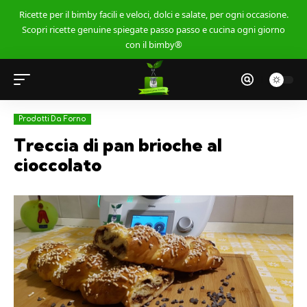
Ricette per il bimby facili e veloci, dolci e salate, per ogni occasione.
Scopri ricette genuine spiegate passo passo e cucina ogni giorno
con il bimby®
Prodotti Da Forno
Treccia di pan brioche al
cioccolato