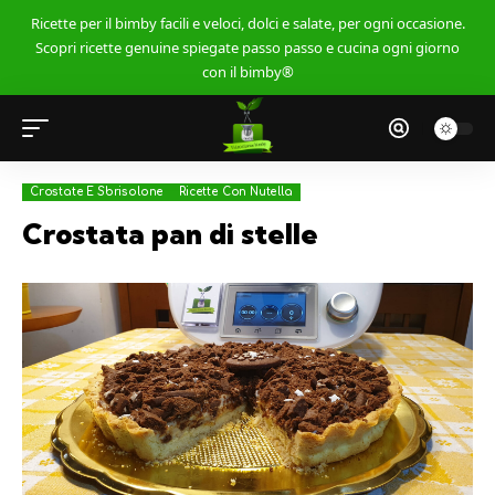
Ricette per il bimby facili e veloci, dolci e salate, per ogni occasione.
Scopri ricette genuine spiegate passo passo e cucina ogni giorno
con il bimby®
Crostate E Sbrisolone
Ricette Con Nutella
Crostata pan di stelle