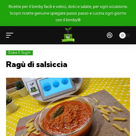
Ricette per il bimby facili e veloci, dolci e salate, per ogni occasione.
Scopri ricette genuine spiegate passo passo e cucina ogni giorno
con il bimby®
Salse E Sughi
Ragù di salsiccia