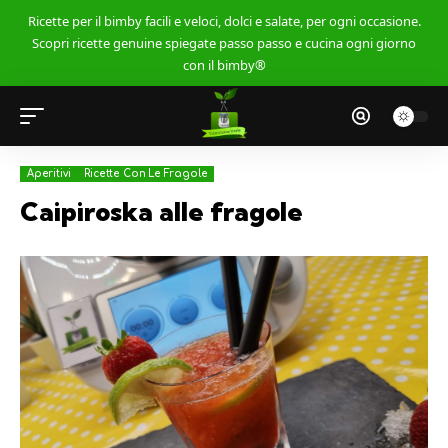
Ricette per il bimby facili e veloci, dolci e salate, per ogni occasione.
Scopri ricette genuine spiegate passo passo e cucina ogni giorno
con il bimby®
Aperitivi
Ricette Con Le Fragole
Caipiroska alle fragole