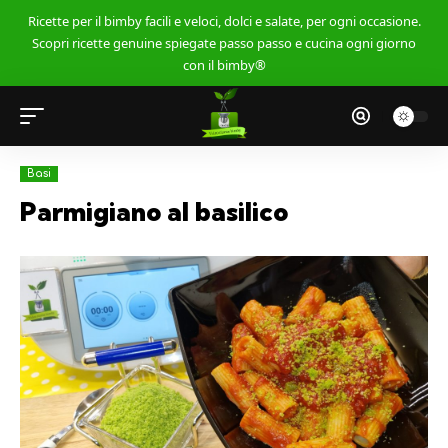
Ricette per il bimby facili e veloci, dolci e salate, per ogni occasione.
Scopri ricette genuine spiegate passo passo e cucina ogni giorno
con il bimby®
Basi
Parmigiano al basilico