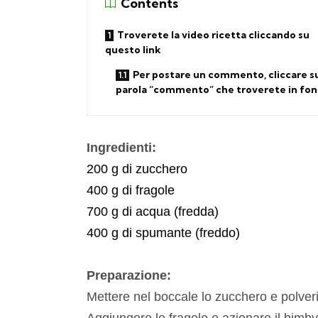
Contents
Troverete la video ricetta cliccando su
questo link
Per postare un commento, cliccare su
parola “commento” che troverete in fo
Ingredienti:
200 g di zucchero
400 g di fragole
700 g di acqua (fredda)
400 g di spumante (freddo)
Preparazione:
Mettere nel boccale lo zucchero e polver
Aggiungere le fragole e azionare il bimb