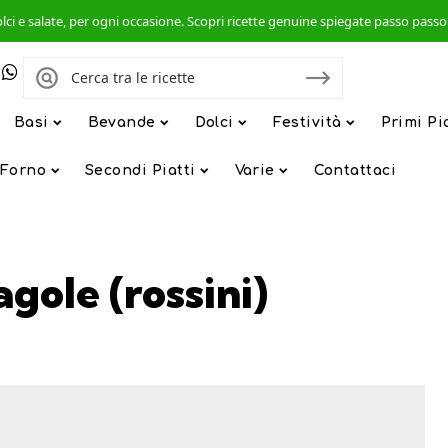
, dolci e salate, per ogni occasione. Scopri ricette genuine spiegate passo pas
Basi
Bevande
Dolci
Festività
Primi Pi
 Forno
Secondi Piatti
Varie
Contattaci
agole (rossini)