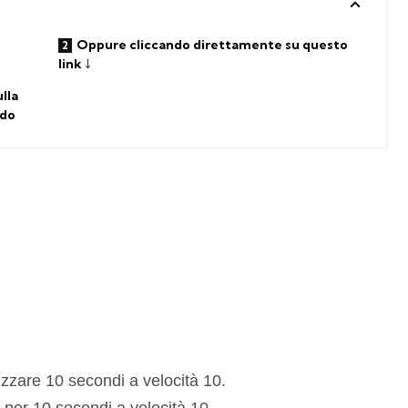
Oppure cliccando direttamente su questo
link ↓
lla
ndo
izzare 10 secondi a velocità 10.
y per 10 secondi a velocità 10.