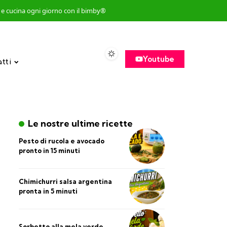
so e cucina ogni giorno con il bimby®
Youtube
atti
Le nostre ultime ricette
Pesto di rucola e avocado
pronto in 15 minuti
Chimichurri salsa argentina
pronta in 5 minuti
Sorbetto alla mela verde