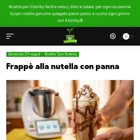
Ricette per il bimby facili e veloci, dolci e salate, per ogni occasione.
Scopri ricette genuine spiegate passo passo e cucina ogni giorno
con il bimby®
Bevande E Frappè
Ricette Con Nutella
Frappè alla nutella con panna